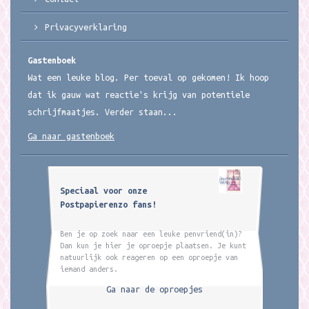
Privacyverklaring
Gastenboek
Wat een leuke blog. Per toeval op gekomen! Ik hoop
dat ik gauw wat reactie's krijg van potentiele
schrijfmaatjes. Verder staan...
Ga naar gastenboek
Speciaal voor onze
Postpapierenzo fans!
Ben je op zoek naar een leuke penvriend(in)?
Dan kun je hier je oproepje plaatsen. Je kunt
natuurlijk ook reageren op een oproepje van
iemand anders.
Ga naar de oproepjes