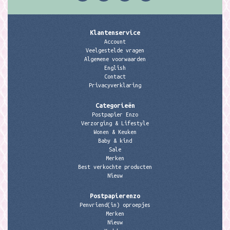
Klantenservice
Account
Veelgestelde vragen
Algemene voorwaarden
English
Contact
Privacyverklaring
Categorieën
Postpapier Enzo
Verzorging & Lifestyle
Wonen & Keuken
Baby & kind
Sale
Merken
Best verkochte producten
Nieuw
Postpapierenzo
Penvriend(in) oproepjes
Merken
Nieuw