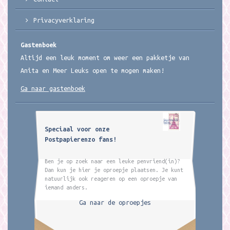
Privacyverklaring
Gastenboek
Altijd een leuk moment om weer een pakketje van
Anita en Meer Leuks open te mogen maken!
Ga naar gastenboek
Speciaal voor onze
Postpapierenzo fans!
Ben je op zoek naar een leuke penvriend(in)?
Dan kun je hier je oproepje plaatsen. Je kunt
natuurlijk ook reageren op een oproepje van
iemand anders.
Ga naar de oproepjes