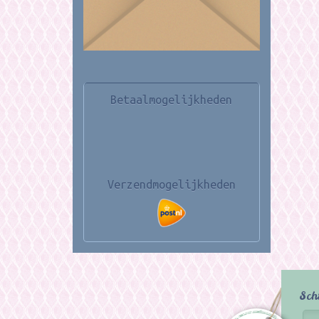
Betaalmogelijkheden
Verzendmogelijkheden
Sch