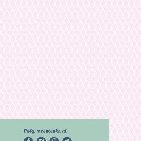
Volg meerleuks.nl