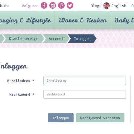
kids
Volg ons
Blog
English
O
orging & Lifestyle
Wonen & Keuken
Baby &
Klantenservice
Account
Inloggen
Inloggen
E-mailadres
*
Wachtwoord
*
Inloggen
Wachtwoord vergeten