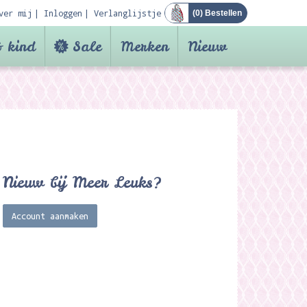
ver mij
Inloggen
Verlanglijstje
(
0
) Bestellen
 kind
Sale
Merken
Nieuw
Nieuw bij Meer Leuks?
Account aanmaken