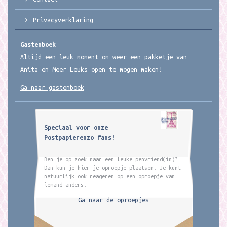
Privacyverklaring
Gastenboek
Altijd een leuk moment om weer een pakketje van
Anita en Meer Leuks open te mogen maken!
Ga naar gastenboek
Speciaal voor onze
Postpapierenzo fans!
Ben je op zoek naar een leuke penvriend(in)?
Dan kun je hier je oproepje plaatsen. Je kunt
natuurlijk ook reageren op een oproepje van
iemand anders.
Ga naar de oproepjes