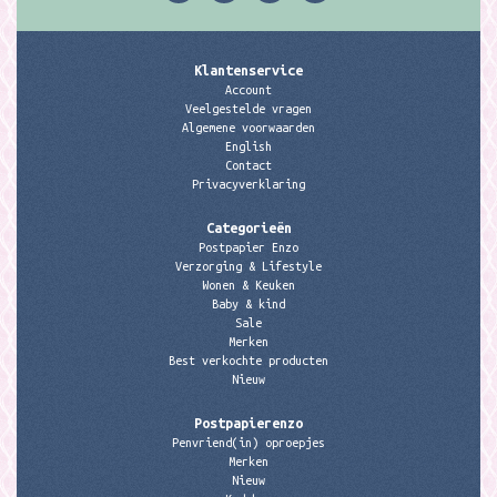
Klantenservice
Account
Veelgestelde vragen
Algemene voorwaarden
English
Contact
Privacyverklaring
Categorieën
Postpapier Enzo
Verzorging & Lifestyle
Wonen & Keuken
Baby & kind
Sale
Merken
Best verkochte producten
Nieuw
Postpapierenzo
Penvriend(in) oproepjes
Merken
Nieuw