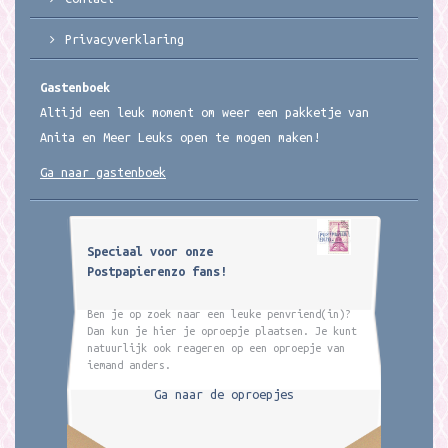
Privacyverklaring
Gastenboek
Altijd een leuk moment om weer een pakketje van
Anita en Meer Leuks open te mogen maken!
Ga naar gastenboek
Speciaal voor onze
Postpapierenzo fans!
Ben je op zoek naar een leuke penvriend(in)?
Dan kun je hier je oproepje plaatsen. Je kunt
natuurlijk ook reageren op een oproepje van
iemand anders.
Ga naar de oproepjes