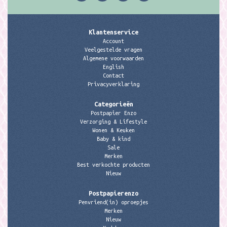
Klantenservice
Account
Veelgestelde vragen
Algemene voorwaarden
English
Contact
Privacyverklaring
Categorieën
Postpapier Enzo
Verzorging & Lifestyle
Wonen & Keuken
Baby & kind
Sale
Merken
Best verkochte producten
Nieuw
Postpapierenzo
Penvriend(in) oproepjes
Merken
Nieuw