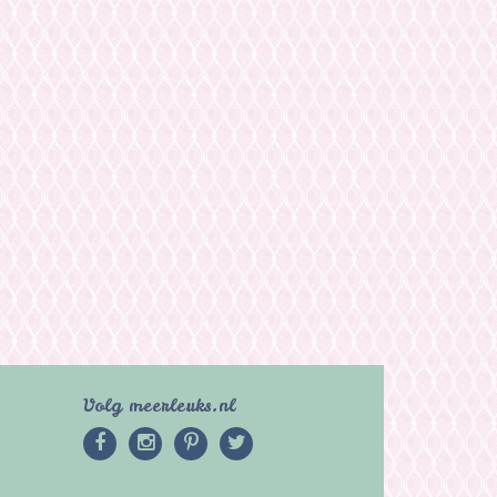
Volg meerleuks.nl