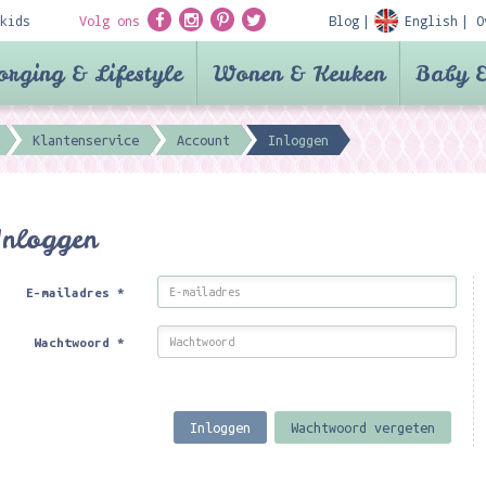
kids
Volg ons
Blog
English
O
orging & Lifestyle
Wonen & Keuken
Baby &
Klantenservice
Account
Inloggen
Inloggen
E-mailadres
*
Wachtwoord
*
Inloggen
Wachtwoord vergeten