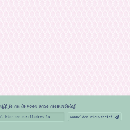
rijf je nu in voor onze nieuwsbrief
Aanmelden nieuwsbrief