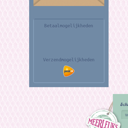
Betaalmogelijkheden
Verzendmogelijkheden
Sch