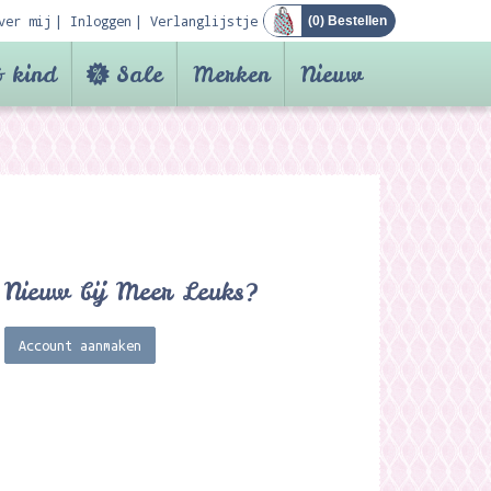
ver mij
Inloggen
Verlanglijstje
(
0
) Bestellen
 kind
Sale
Merken
Nieuw
Nieuw bij Meer Leuks?
Account aanmaken