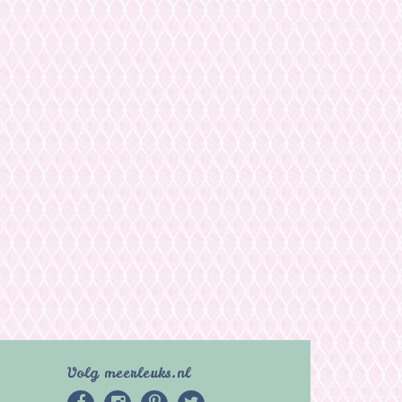
Volg meerleuks.nl