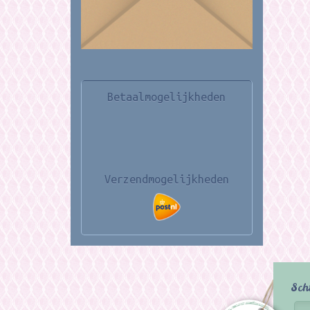
Betaalmogelijkheden
Verzendmogelijkheden
Sch