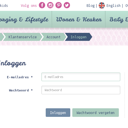
kids
Volg ons
Blog
English
O
orging & Lifestyle
Wonen & Keuken
Baby &
Klantenservice
Account
Inloggen
Inloggen
E-mailadres
*
Wachtwoord
*
Inloggen
Wachtwoord vergeten