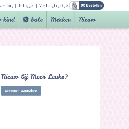
ver mij
Inloggen
Verlanglijstje
(
0
) Bestellen
 kind
Sale
Merken
Nieuw
Nieuw bij Meer Leuks?
Account aanmaken