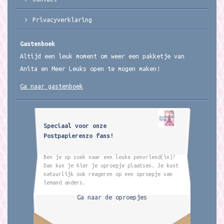
Privacyverklaring
Gastenboek
Altijd een leuk moment om weer een pakketje van
Anita en Meer Leuks open te mogen maken!
Ga naar gastenboek
Speciaal voor onze
Postpapierenzo fans!
Ben je op zoek naar een leuke penvriend(in)?
Dan kun je hier je oproepje plaatsen. Je kunt
natuurlijk ook reageren op een oproepje van
iemand anders.
Ga naar de oproepjes