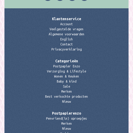
Klantenservice
Account
Veelgestelde vragen
Algemene voorwaarden
English
Contact
Privacyverklaring
Categorieën
Postpapier Enzo
Verzorging & Lifestyle
Wonen & Keuken
Baby & kind
Sale
Merken
Best verkochte producten
Nieuw
Postpapierenzo
Penvriend(in) oproepjes
Merken
Nieuw