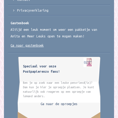
Privacyverklaring
Gastenboek
Altijd een leuk moment om weer een pakketje van
Anita en Meer Leuks open te mogen maken!
Ga naar gastenboek
Speciaal voor onze
Postpapierenzo fans!
Ben je op zoek naar een leuke penvriend(in)?
Dan kun je hier je oproepje plaatsen. Je kunt
natuurlijk ook reageren op een oproepje van
iemand anders.
Ga naar de oproepjes