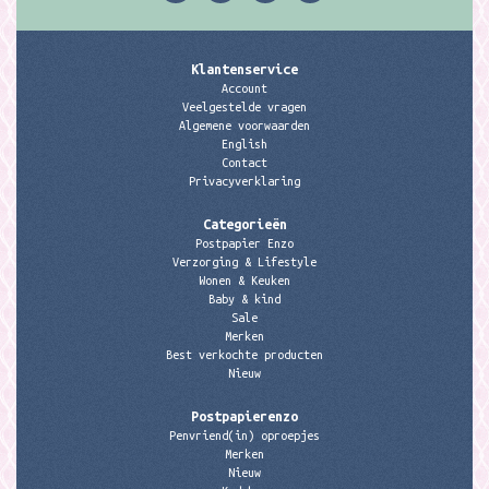
Klantenservice
Account
Veelgestelde vragen
Algemene voorwaarden
English
Contact
Privacyverklaring
Categorieën
Postpapier Enzo
Verzorging & Lifestyle
Wonen & Keuken
Baby & kind
Sale
Merken
Best verkochte producten
Nieuw
Postpapierenzo
Penvriend(in) oproepjes
Merken
Nieuw