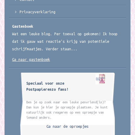
Privacyverklaring
Gastenboek
Wat een leuke blog. Per toeval op gekomen! Ik hoop
dat ik gauw wat reactie's krijg van potentiele
schrijfmaatjes. Verder staan...
Ga naar gastenboek
Speciaal voor onze
Postpapierenzo fans!
Ben je op zoek naar een leuke penvriend(in)?
Dan kun je hier je oproepje plaatsen. Je kunt
natuurlijk ook reageren op een oproepje van
iemand anders.
Ga naar de oproepjes