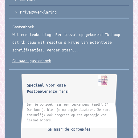
Privacyverklaring
Gastenboek
Wat een leuke blog. Per toeval op gekomen! Ik hoop
dat ik gauw wat reactie's krijg van potentiele
schrijfmaatjes. Verder staan...
Ga naar gastenboek
Speciaal voor onze
Postpapierenzo fans!
Ben je op zoek naar een leuke penvriend(in)?
Dan kun je hier je oproepje plaatsen. Je kunt
natuurlijk ook reageren op een oproepje van
iemand anders.
Ga naar de oproepjes