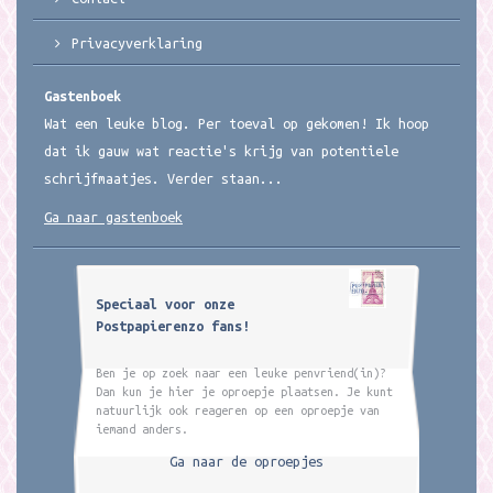
Privacyverklaring
Gastenboek
Wat een leuke blog. Per toeval op gekomen! Ik hoop
dat ik gauw wat reactie's krijg van potentiele
schrijfmaatjes. Verder staan...
Ga naar gastenboek
Speciaal voor onze
Postpapierenzo fans!
Ben je op zoek naar een leuke penvriend(in)?
Dan kun je hier je oproepje plaatsen. Je kunt
natuurlijk ook reageren op een oproepje van
iemand anders.
Ga naar de oproepjes