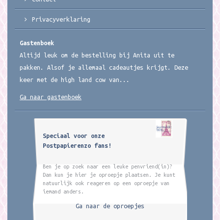
Privacyverklaring
Gastenboek
Altijd leuk om de bestelling bij Anita uit te
pakken. Alsof je allemaal cadeautjes krijgt. Deze
keer met de high land cow van...
Ga naar gastenboek
Speciaal voor onze
Postpapierenzo fans!
Ben je op zoek naar een leuke penvriend(in)?
Dan kun je hier je oproepje plaatsen. Je kunt
natuurlijk ook reageren op een oproepje van
iemand anders.
Ga naar de oproepjes