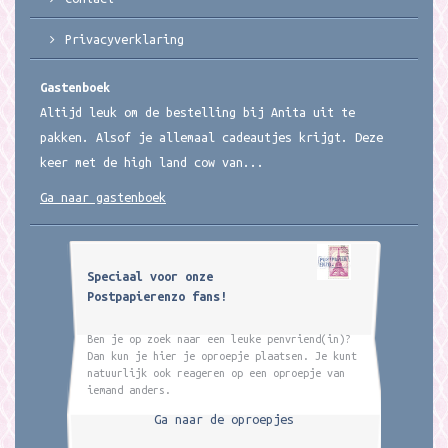
Privacyverklaring
Gastenboek
Altijd leuk om de bestelling bij Anita uit te
pakken. Alsof je allemaal cadeautjes krijgt. Deze
keer met de high land cow van...
Ga naar gastenboek
Speciaal voor onze
Postpapierenzo fans!
Ben je op zoek naar een leuke penvriend(in)?
Dan kun je hier je oproepje plaatsen. Je kunt
natuurlijk ook reageren op een oproepje van
iemand anders.
Ga naar de oproepjes