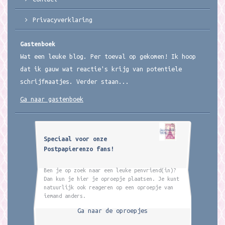
Privacyverklaring
Gastenboek
Wat een leuke blog. Per toeval op gekomen! Ik hoop
dat ik gauw wat reactie's krijg van potentiele
schrijfmaatjes. Verder staan...
Ga naar gastenboek
Speciaal voor onze
Postpapierenzo fans!
Ben je op zoek naar een leuke penvriend(in)?
Dan kun je hier je oproepje plaatsen. Je kunt
natuurlijk ook reageren op een oproepje van
iemand anders.
Ga naar de oproepjes