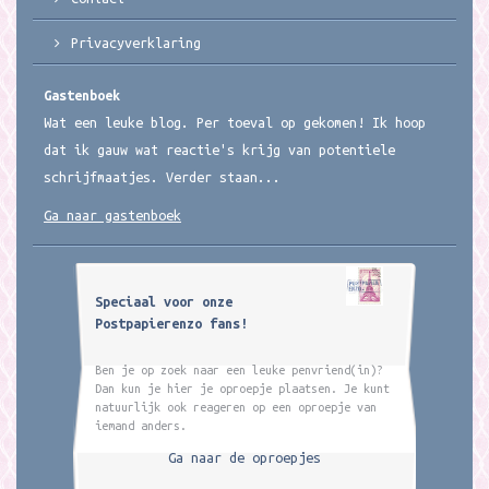
Privacyverklaring
Gastenboek
Wat een leuke blog. Per toeval op gekomen! Ik hoop
dat ik gauw wat reactie's krijg van potentiele
schrijfmaatjes. Verder staan...
Ga naar gastenboek
Speciaal voor onze
Postpapierenzo fans!
Ben je op zoek naar een leuke penvriend(in)?
Dan kun je hier je oproepje plaatsen. Je kunt
natuurlijk ook reageren op een oproepje van
iemand anders.
Ga naar de oproepjes