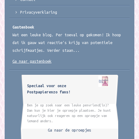
Privacyverklaring
Gastenboek
Wat een leuke blog. Per toeval op gekomen! Ik hoop
dat ik gauw wat reactie's krijg van potentiele
schrijfmaatjes. Verder staan...
Ga naar gastenboek
Speciaal voor onze
Postpapierenzo fans!
Ben je op zoek naar een leuke penvriend(in)?
Dan kun je hier je oproepje plaatsen. Je kunt
natuurlijk ook reageren op een oproepje van
iemand anders.
Ga naar de oproepjes