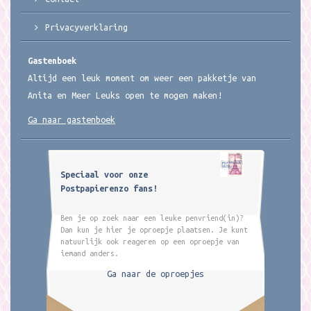
Privacyverklaring
Gastenboek
Altijd een leuk moment om weer een pakketje van
Anita en Meer Leuks open te mogen maken!
Ga naar gastenboek
Speciaal voor onze
Postpapierenzo fans!
Ben je op zoek naar een leuke penvriend(in)?
Dan kun je hier je oproepje plaatsen. Je kunt
natuurlijk ook reageren op een oproepje van
iemand anders.
Ga naar de oproepjes