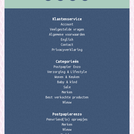
Klantenservice
Account
Veelgestelde vragen
Algemene voorwaarden
English
Contact
Privacyverklaring
Categorieën
Postpapier Enzo
Verzorging & Lifestyle
Wonen & Keuken
Baby & kind
Sale
Merken
Best verkochte producten
Nieuw
Postpapierenzo
Penvriend(in) oproepjes
Merken
Nieuw