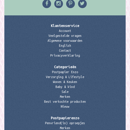
Klantenservice
Account
Veelgestelde vragen
Algemene voorwaarden
English
Contact
Privacyverklaring
Categorieën
Postpapier Enzo
Verzorging & Lifestyle
Wonen & Keuken
Baby & kind
Sale
Merken
Best verkochte producten
Nieuw
Postpapierenzo
Penvriend(in) oproepjes
Merken