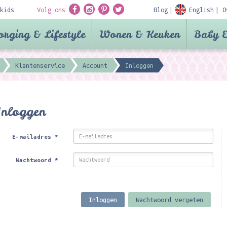
kids
Volg ons
Blog
English
O
orging & Lifestyle
Wonen & Keuken
Baby &
Klantenservice
Account
Inloggen
Inloggen
E-mailadres
*
Wachtwoord
*
Inloggen
Wachtwoord vergeten