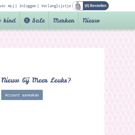
ver mij
Inloggen
Verlanglijstje
(
0
) Bestellen
 kind
Sale
Merken
Nieuw
Nieuw bij Meer Leuks?
Account aanmaken