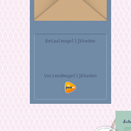
Betaalmogelijkheden
Verzendmogelijkheden
Sch