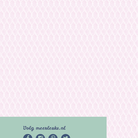
Volg meerleuks.nl