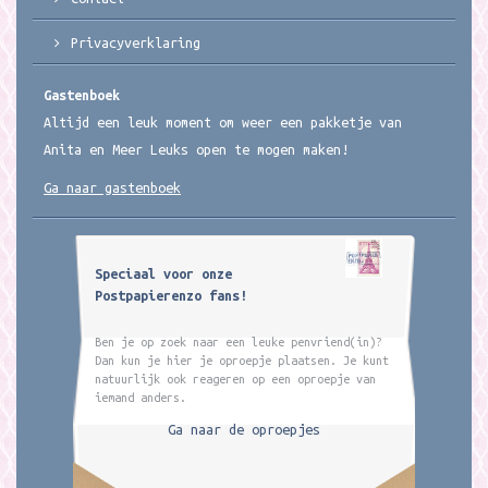
Privacyverklaring
Gastenboek
Altijd een leuk moment om weer een pakketje van
Anita en Meer Leuks open te mogen maken!
Ga naar gastenboek
Speciaal voor onze
Postpapierenzo fans!
Ben je op zoek naar een leuke penvriend(in)?
Dan kun je hier je oproepje plaatsen. Je kunt
natuurlijk ook reageren op een oproepje van
iemand anders.
Ga naar de oproepjes