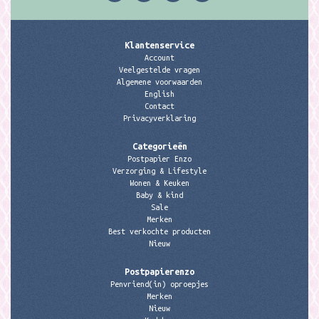
Klantenservice
Account
Veelgestelde vragen
Algemene voorwaarden
English
Contact
Privacyverklaring
Categorieën
Postpapier Enzo
Verzorging & Lifestyle
Wonen & Keuken
Baby & kind
Sale
Merken
Best verkochte producten
Nieuw
Postpapierenzo
Penvriend(in) oproepjes
Merken
Nieuw