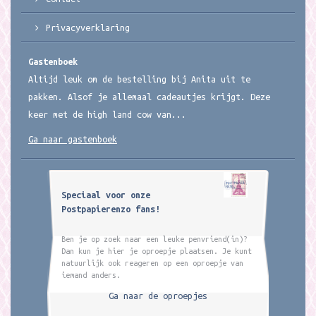
Privacyverklaring
Gastenboek
Altijd leuk om de bestelling bij Anita uit te
pakken. Alsof je allemaal cadeautjes krijgt. Deze
keer met de high land cow van...
Ga naar gastenboek
Speciaal voor onze
Postpapierenzo fans!
Ben je op zoek naar een leuke penvriend(in)?
Dan kun je hier je oproepje plaatsen. Je kunt
natuurlijk ook reageren op een oproepje van
iemand anders.
Ga naar de oproepjes