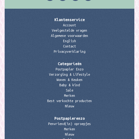
Klantenservice
Account
Veelgestelde vragen
Algemene voorwaarden
English
Contact
Privacyverklaring
Categorieën
Postpapier Enzo
Verzorging & Lifestyle
Wonen & Keuken
Baby & kind
Sale
Merken
Best verkochte producten
Nieuw
Postpapierenzo
Penvriend(in) oproepjes
Merken
Nieuw