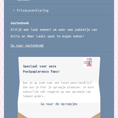
Privacyverklaring
Gastenboek
Altijd een leuk moment om weer een pakketje van
Anita en Meer Leuks open te mogen maken!
Ga naar gastenboek
Speciaal voor onze
Postpapierenzo fans!
Ben je op zoek naar een leuke penvriend(in)?
Dan kun je hier je oproepje plaatsen. Je kunt
natuurlijk ook reageren op een oproepje van
iemand anders.
Ga naar de oproepjes