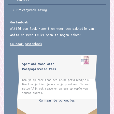
Privacyverklaring
Gastenboek
Altijd een leuk moment om weer een pakketje van
Anita en Meer Leuks open te mogen maken!
Ga naar gastenboek
Speciaal voor onze
Postpapierenzo fans!
Ben je op zoek naar een leuke penvriend(in)?
Dan kun je hier je oproepje plaatsen. Je kunt
natuurlijk ook reageren op een oproepje van
iemand anders.
Ga naar de oproepjes