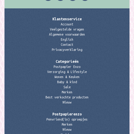
Klantenservice
Account
Veelgestelde vragen
Algemene voorwaarden
English
Contact
Privacyverklaring
Categorieën
Postpapier Enzo
Verzorging & Lifestyle
Wonen & Keuken
Baby & kind
Sale
Merken
Best verkochte producten
Nieuw
Postpapierenzo
Penvriend(in) oproepjes
Merken
Nieuw