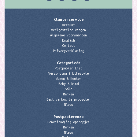
Klantenservice
Account
Veelgestelde vragen
Algemene voorwaarden
English
Contact
Privacyverklaring
Categorieën
Postpapier Enzo
Verzorging & Lifestyle
Wonen & Keuken
Baby & kind
Sale
Merken
Best verkochte producten
Nieuw
Postpapierenzo
Penvriend(in) oproepjes
Merken
Nieuw