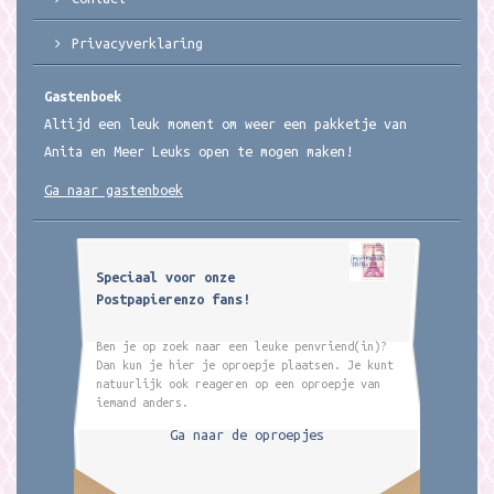
Privacyverklaring
Gastenboek
Altijd een leuk moment om weer een pakketje van
Anita en Meer Leuks open te mogen maken!
Ga naar gastenboek
Speciaal voor onze
Postpapierenzo fans!
Ben je op zoek naar een leuke penvriend(in)?
Dan kun je hier je oproepje plaatsen. Je kunt
natuurlijk ook reageren op een oproepje van
iemand anders.
Ga naar de oproepjes