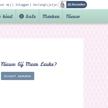
ver mij
Inloggen
Verlanglijstje
(
0
) Bestellen
 kind
Sale
Merken
Nieuw
Nieuw bij Meer Leuks?
Account aanmaken