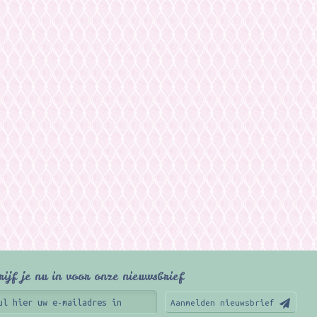
rijf je nu in voor onze nieuwsbrief
Aanmelden nieuwsbrief