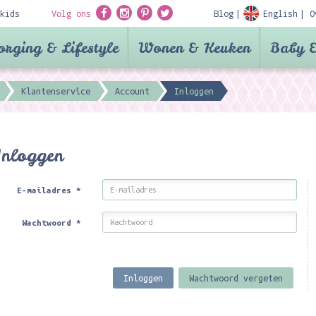
kids
Volg ons
Blog
English
O
orging & Lifestyle
Wonen & Keuken
Baby &
Klantenservice
Account
Inloggen
Inloggen
E-mailadres
*
Wachtwoord
*
Inloggen
Wachtwoord vergeten