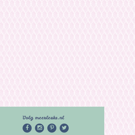
Volg meerleuks.nl