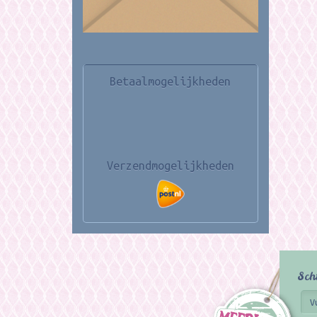
Betaalmogelijkheden
Verzendmogelijkheden
Sch