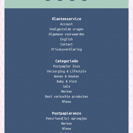
Klantenservice
Account
Veelgestelde vragen
Algemene voorwaarden
English
Contact
Privacyverklaring
Categorieën
Postpapier Enzo
Verzorging & Lifestyle
Wonen & Keuken
Baby & kind
Sale
Merken
Best verkochte producten
Nieuw
Postpapierenzo
Penvriend(in) oproepjes
Merken
Nieuw