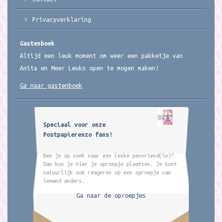
Privacyverklaring
Gastenboek
Altijd een leuk moment om weer een pakketje van
Anita en Meer Leuks open te mogen maken!
Ga naar gastenboek
Speciaal voor onze
Postpapierenzo fans!
Ben je op zoek naar een leuke penvriend(in)?
Dan kun je hier je oproepje plaatsen. Je kunt
natuurlijk ook reageren op een oproepje van
iemand anders.
Ga naar de oproepjes