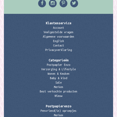
Klantenservice
Account
Veelgestelde vragen
Algemene voorwaarden
English
Contact
Privacyverklaring
Categorieën
Postpapier Enzo
Verzorging & Lifestyle
Wonen & Keuken
Baby & kind
Sale
Merken
Best verkochte producten
Nieuw
Postpapierenzo
Penvriend(in) oproepjes
Merken