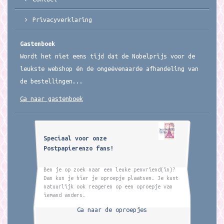
Privacyverklaring
Gastenboek
Wordt het niet eens tijd dat de Nobelprijs voor de
leukste webshop én de ongeëvenaarde afhandeling van
de bestellingen...
Ga naar gastenboek
Speciaal voor onze
Postpapierenzo fans!
Ben je op zoek naar een leuke penvriend(in)?
Dan kun je hier je oproepje plaatsen. Je kunt
natuurlijk ook reageren op een oproepje van
iemand anders.
Ga naar de oproepjes