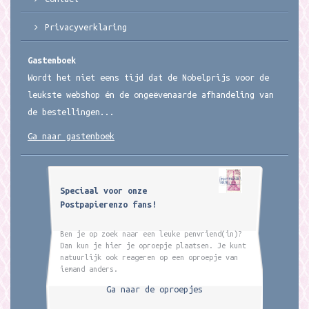
Privacyverklaring
Gastenboek
Wordt het niet eens tijd dat de Nobelprijs voor de
leukste webshop én de ongeëvenaarde afhandeling van
de bestellingen...
Ga naar gastenboek
Speciaal voor onze
Postpapierenzo fans!
Ben je op zoek naar een leuke penvriend(in)?
Dan kun je hier je oproepje plaatsen. Je kunt
natuurlijk ook reageren op een oproepje van
iemand anders.
Ga naar de oproepjes