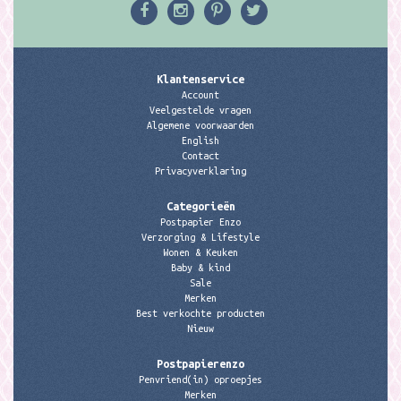
Klantenservice
Account
Veelgestelde vragen
Algemene voorwaarden
English
Contact
Privacyverklaring
Categorieën
Postpapier Enzo
Verzorging & Lifestyle
Wonen & Keuken
Baby & kind
Sale
Merken
Best verkochte producten
Nieuw
Postpapierenzo
Penvriend(in) oproepjes
Merken