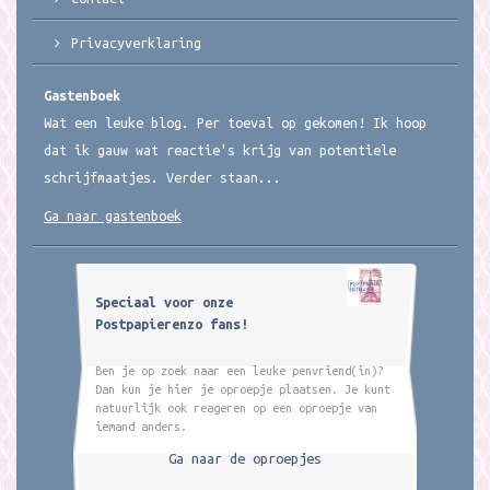
Privacyverklaring
Gastenboek
Wat een leuke blog. Per toeval op gekomen! Ik hoop
dat ik gauw wat reactie's krijg van potentiele
schrijfmaatjes. Verder staan...
Ga naar gastenboek
Speciaal voor onze
Postpapierenzo fans!
Ben je op zoek naar een leuke penvriend(in)?
Dan kun je hier je oproepje plaatsen. Je kunt
natuurlijk ook reageren op een oproepje van
iemand anders.
Ga naar de oproepjes