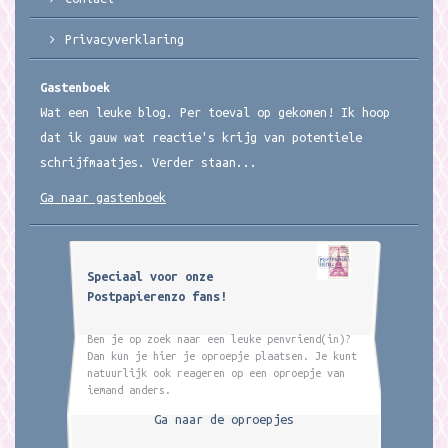
Privacyverklaring
Gastenboek
Wat een leuke blog. Per toeval op gekomen! Ik hoop
dat ik gauw wat reactie's krijg van potentiele
schrijfmaatjes. Verder staan...
Ga naar gastenboek
Speciaal voor onze
Postpapierenzo fans!
Ben je op zoek naar een leuke penvriend(in)?
Dan kun je hier je oproepje plaatsen. Je kunt
natuurlijk ook reageren op een oproepje van
iemand anders.
Ga naar de oproepjes