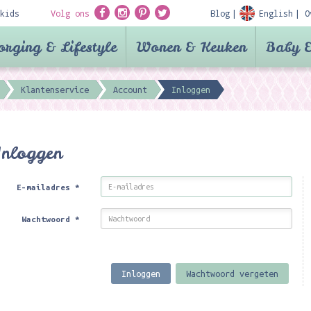
kids
Volg ons
Blog
English
O
orging & Lifestyle
Wonen & Keuken
Baby &
Klantenservice
Account
Inloggen
Inloggen
E-mailadres
*
Wachtwoord
*
Inloggen
Wachtwoord vergeten