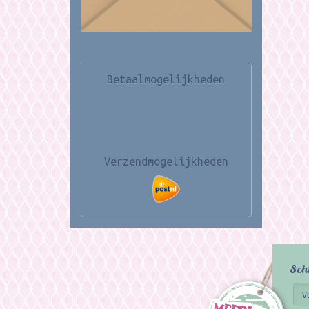
Betaalmogelijkheden
Verzendmogelijkheden
Sch