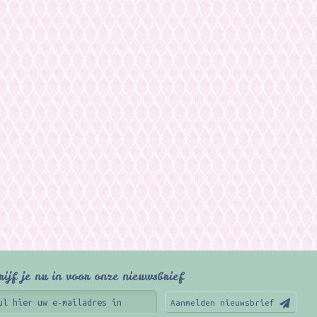
rijf je nu in voor onze nieuwsbrief
Aanmelden nieuwsbrief