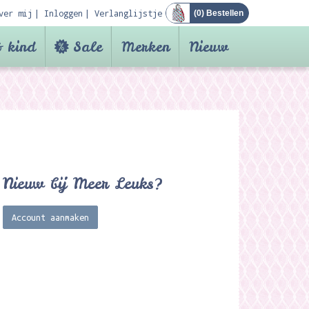
ver mij
Inloggen
Verlanglijstje
(
0
) Bestellen
 kind
Sale
Merken
Nieuw
Nieuw bij Meer Leuks?
Account aanmaken