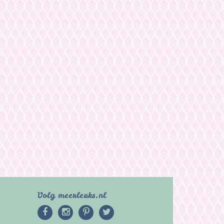
Volg meerleuks.nl