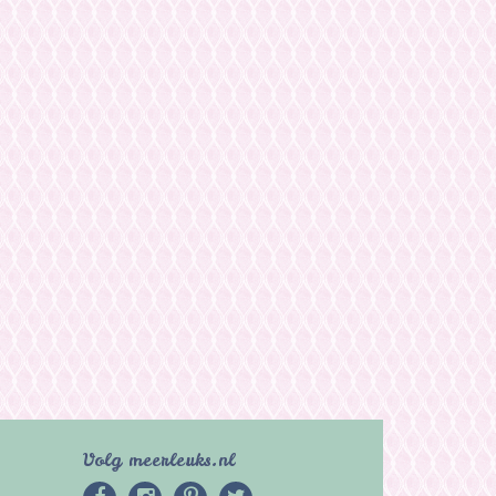
Volg meerleuks.nl