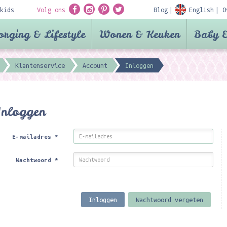
kids
Volg ons
Blog
English
O
orging & Lifestyle
Wonen & Keuken
Baby &
Klantenservice
Account
Inloggen
Inloggen
E-mailadres
*
Wachtwoord
*
Inloggen
Wachtwoord vergeten