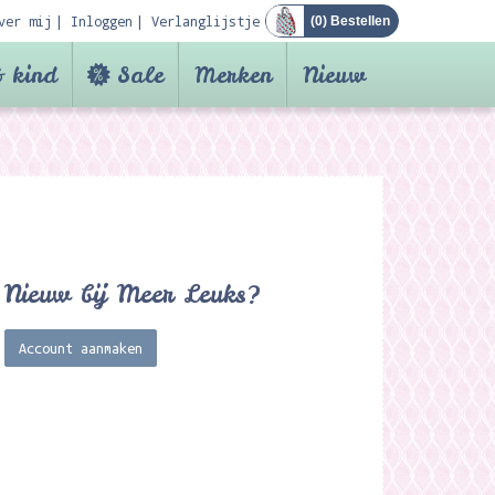
ver mij
Inloggen
Verlanglijstje
(
0
) Bestellen
 kind
Sale
Merken
Nieuw
Nieuw bij Meer Leuks?
Account aanmaken