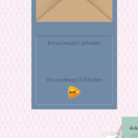
Betaalmogelijkheden
Verzendmogelijkheden
Sch