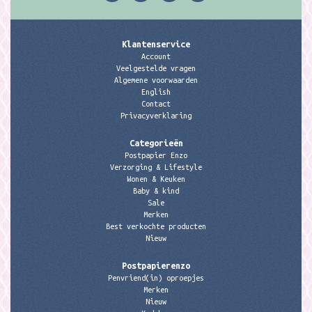
Klantenservice
Account
Veelgestelde vragen
Algemene voorwaarden
English
Contact
Privacyverklaring
Categorieën
Postpapier Enzo
Verzorging & Lifestyle
Wonen & Keuken
Baby & kind
Sale
Merken
Best verkochte producten
Nieuw
Postpapierenzo
Penvriend(in) oproepjes
Merken
Nieuw