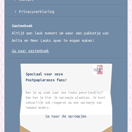
Privacyverklaring
Gastenboek
Altijd een leuk moment om weer een pakketje van
Anita en Meer Leuks open te mogen maken!
Ga naar gastenboek
Speciaal voor onze
Postpapierenzo fans!
Ben je op zoek naar een leuke penvriend(in)?
Dan kun je hier je oproepje plaatsen. Je kunt
natuurlijk ook reageren op een oproepje van
iemand anders.
Ga naar de oproepjes