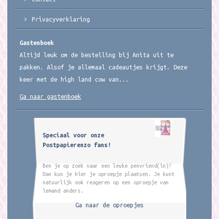
Privacyverklaring
Gastenboek
Altijd leuk om de bestelling bij Anita uit te
pakken. Alsof je allemaal cadeautjes krijgt. Deze
keer met de high land cow van...
Ga naar gastenboek
Speciaal voor onze
Postpapierenzo fans!
Ben je op zoek naar een leuke penvriend(in)?
Dan kun je hier je oproepje plaatsen. Je kunt
natuurlijk ook reageren op een oproepje van
iemand anders.
Ga naar de oproepjes