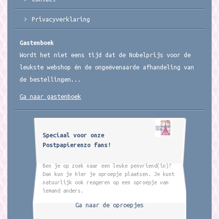
Privacyverklaring
Gastenboek
Wordt het niet eens tijd dat de Nobelprijs voor de
leukste webshop én de ongeëvenaarde afhandeling van
de bestellingen...
Ga naar gastenboek
Speciaal voor onze
Postpapierenzo fans!
Ben je op zoek naar een leuke penvriend(in)?
Dan kun je hier je oproepje plaatsen. Je kunt
natuurlijk ook reageren op een oproepje van
iemand anders.
Ga naar de oproepjes