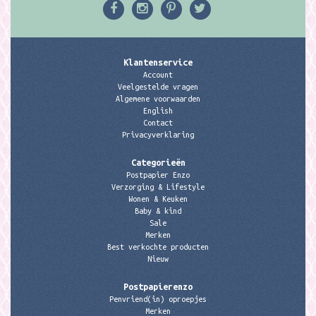
Klantenservice
Account
Veelgestelde vragen
Algemene voorwaarden
English
Contact
Privacyverklaring
Categorieën
Postpapier Enzo
Verzorging & Lifestyle
Wonen & Keuken
Baby & kind
Sale
Merken
Best verkochte producten
Nieuw
Postpapierenzo
Penvriend(in) oproepjes
Merken