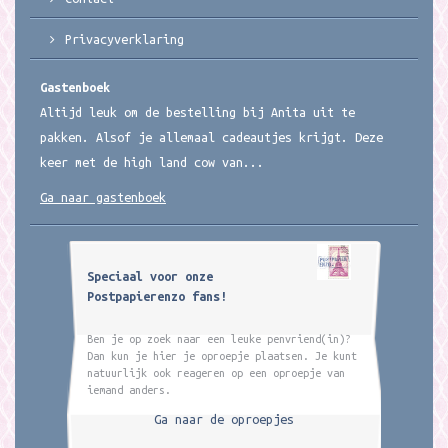
Privacyverklaring
Gastenboek
Altijd leuk om de bestelling bij Anita uit te
pakken. Alsof je allemaal cadeautjes krijgt. Deze
keer met de high land cow van...
Ga naar gastenboek
Speciaal voor onze
Postpapierenzo fans!
Ben je op zoek naar een leuke penvriend(in)?
Dan kun je hier je oproepje plaatsen. Je kunt
natuurlijk ook reageren op een oproepje van
iemand anders.
Ga naar de oproepjes