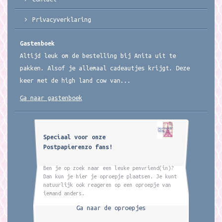
Privacyverklaring
Gastenboek
Altijd leuk om de bestelling bij Anita uit te
pakken. Alsof je allemaal cadeautjes krijgt. Deze
keer met de high land cow van...
Ga naar gastenboek
Speciaal voor onze
Postpapierenzo fans!
Ben je op zoek naar een leuke penvriend(in)?
Dan kun je hier je oproepje plaatsen. Je kunt
natuurlijk ook reageren op een oproepje van
iemand anders.
Ga naar de oproepjes