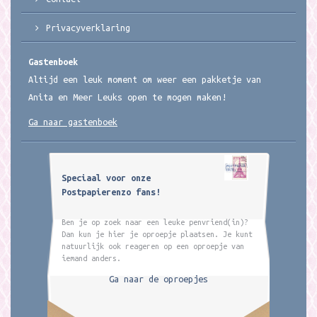
Privacyverklaring
Gastenboek
Altijd een leuk moment om weer een pakketje van
Anita en Meer Leuks open te mogen maken!
Ga naar gastenboek
Speciaal voor onze
Postpapierenzo fans!
Ben je op zoek naar een leuke penvriend(in)?
Dan kun je hier je oproepje plaatsen. Je kunt
natuurlijk ook reageren op een oproepje van
iemand anders.
Ga naar de oproepjes