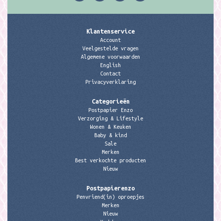
Klantenservice
Account
Veelgestelde vragen
Algemene voorwaarden
English
Contact
Privacyverklaring
Categorieën
Postpapier Enzo
Verzorging & Lifestyle
Wonen & Keuken
Baby & kind
Sale
Merken
Best verkochte producten
Nieuw
Postpapierenzo
Penvriend(in) oproepjes
Merken
Nieuw