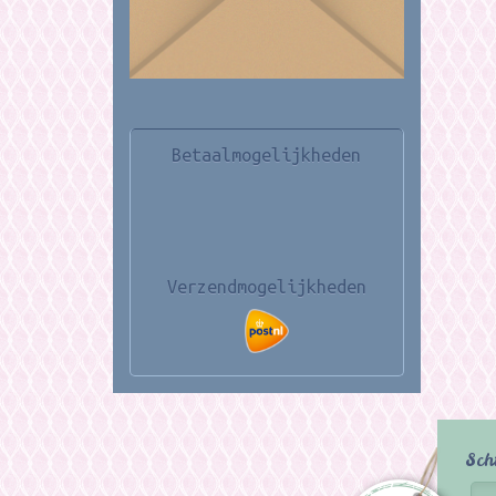
Betaalmogelijkheden
Verzendmogelijkheden
Sch