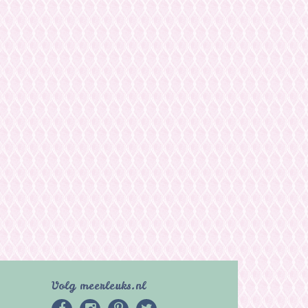
Volg meerleuks.nl