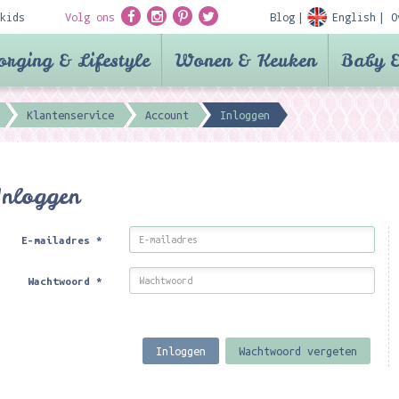
kids
Volg ons
Blog
English
O
orging & Lifestyle
Wonen & Keuken
Baby &
Klantenservice
Account
Inloggen
Inloggen
E-mailadres
*
Wachtwoord
*
Inloggen
Wachtwoord vergeten