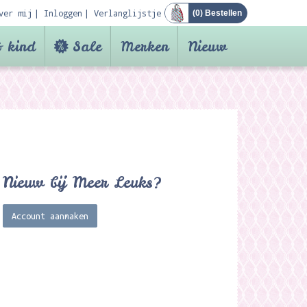
ver mij
Inloggen
Verlanglijstje
(
0
) Bestellen
 kind
Sale
Merken
Nieuw
Nieuw bij Meer Leuks?
Account aanmaken