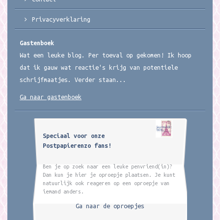
Privacyverklaring
Gastenboek
Wat een leuke blog. Per toeval op gekomen! Ik hoop
dat ik gauw wat reactie's krijg van potentiele
schrijfmaatjes. Verder staan...
Ga naar gastenboek
Speciaal voor onze
Postpapierenzo fans!
Ben je op zoek naar een leuke penvriend(in)?
Dan kun je hier je oproepje plaatsen. Je kunt
natuurlijk ook reageren op een oproepje van
iemand anders.
Ga naar de oproepjes