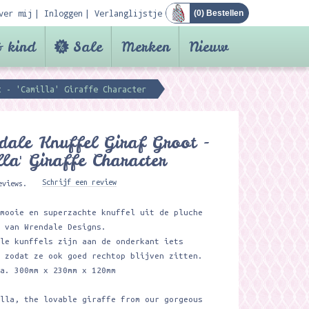
ver mij
Inloggen
Verlanglijstje
(
0
) Bestellen
 kind
Sale
Merken
Nieuw
 - 'Camilla' Giraffe Character ​
ale Knuffel Giraf Groot -
lla' Giraffe Character ​
Schrijf een review
eviews.
 mooie en superzachte knuffel uit de pluche
e van Wrendale Designs.
ale kunffels zijn aan de onderkant iets
d zodat ze ook goed rechtop blijven zitten.
ca. 300mm x 230mm x 120mm
illa, the lovable giraffe from our gorgeous