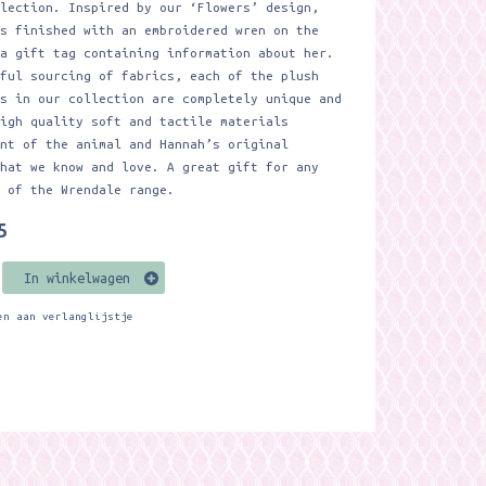
llection. Inspired by our ‘Flowers’ design,
is finished with an embroidered wren on the
 a gift tag containing information about her.
eful sourcing of fabrics, each of the plush
rs in our collection are completely unique and
high quality soft and tactile materials
ent of the animal and Hannah’s original
that we know and love. A great gift for any
r of the Wrendale range.
5
In winkelwagen
en aan verlanglijstje