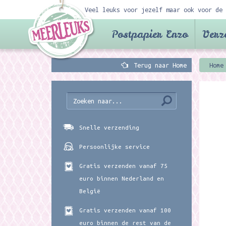
Veel leuks voor jezelf maar ook voor de 
Postpapier Enzo
Verz
Terug naar Home
Home
Snelle verzending
Persoonlijke service
Gratis verzenden vanaf 75
euro binnen Nederland en
België
Gratis verzenden vanaf 100
euro binnen de rest van de