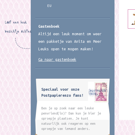
EU
Laat een leuk
Gastenboek
berichtje achter
Altijd een leuk moment om weer
een pakketje van Anita en Meer
Leuks open te mogen maken!
Ga naar gastenboek
Speciaal voor onze
Postpapierenzo fans!
Ben je op zoek naar een leuke
penvriend(in)? Dan kun je hier je
oproepje plaatsen. Je kunt
natuurlijk ook reageren op een
oproepje van iemand anders.