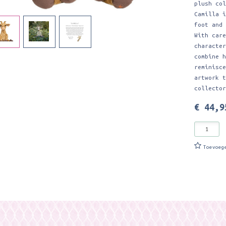
plush co
Camilla 
foot and
With car
characte
combine 
reminisc
artwork 
collecto
€ 44,9
Toevoeg