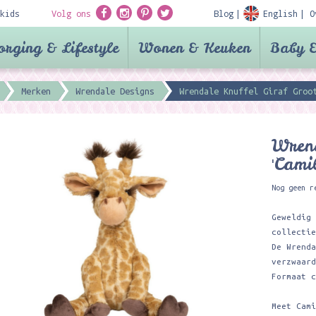
kids
Volg ons
Blog
English
O
orging & Lifestyle
Wonen & Keuken
Baby &
Merken
Wrendale Designs
Wrendale Knuffel Giraf Groot
Wrend
'Cami
Nog geen r
Geweldig
collecti
De Wrend
verzwaar
Formaat 
Meet Cam