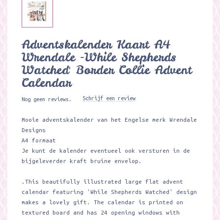
Adventskalender Kaart A4
Wrendale -While Shepherds
Watched' Border Collie Advent
Calendar ​
Schrijf een review
Nog geen reviews.
Mooie adventskalender van het Engelse merk Wrendale
Designs
A4 formaat
Je kunt de kalender eventueel ook versturen in de
bijgeleverder kraft bruine envelop.
.This beautifully illustrated large flat advent
calendar featuring 'While Shepherds Watched' design
makes a lovely gift. The calendar is printed on
textured board and has 24 opening windows with