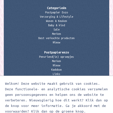
Categorieën
Postpapier Enzo
Verzorging & Lifestyle
Wonen & Keuken
Baby & kind
Sale
Merken
Best verkochte producten
Nieuw
Postpapierenzo
Penvriend(in) oproepjes
Merken
Nieuw
Kadobon
Links
Welkom! Deze website maakt gebruik van cookies.
Contactgegevens
Meerleuks
Deze functionele- en analytische cookies verzamelen
anita@meerleuks.nl
geen persoonsgegevens en helpen ons de website te
06 – 107 163 36
verbeteren. Nieuwsgierig hoe dit werkt? Klik dan op
KVK nummer: 58807179
de knop voor meer informatie. Ga je akkoord met de
BTW nummer: 853190859B01
voorwaarden? Klik dan op de groene knop.