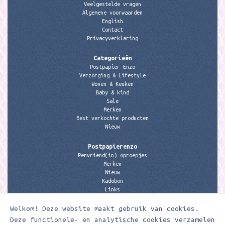
Veelgestelde vragen
Algemene voorwaarden
English
Contact
Privacyverklaring
Categorieën
Postpapier Enzo
Verzorging & Lifestyle
Wonen & Keuken
Baby & kind
Sale
Merken
Best verkochte producten
Nieuw
Postpapierenzo
Penvriend(in) oproepjes
Merken
Nieuw
Kadobon
Links
Welkom! Deze website maakt gebruik van cookies.
Contactgegevens
Meerleuks
Deze functionele- en analytische cookies verzamelen