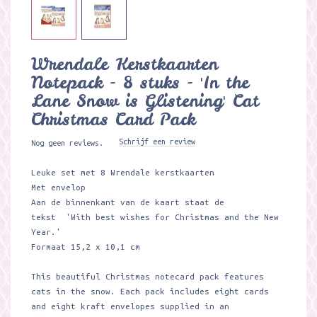
Wrendale Kerstkaarten
Notepack - 8 stuks - 'In the
Lane Snow is Glistening' Cat
Christmas Card Pack ​
Schrijf een review
Nog geen reviews.
Leuke set met 8 Wrendale kerstkaarten
Met envelop
Aan de binnenkant van de kaart staat de
tekst 'With best wishes for Christmas and the New
Year.'
Formaat 15,2 x 10,1 cm
This beautiful Christmas notecard pack features
cats in the snow. Each pack includes eight cards
and eight kraft envelopes supplied in an