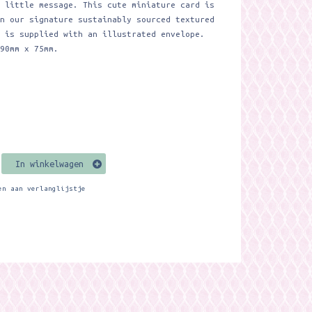
a little message. This cute miniature card is
on our signature sustainably sourced textured
d is supplied with an illustrated envelope.
 90mm x 75mm.
In winkelwagen
en aan verlanglijstje