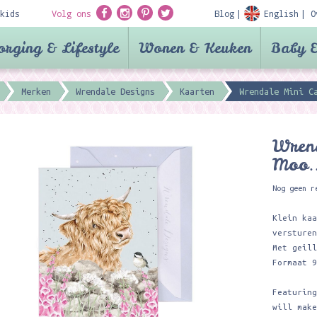
kids
Volg ons
Blog
English
O
orging & Lifestyle
Wonen & Keuken
Baby &
Merken
Wrendale Designs
Kaarten
Wrendale Mini Ca
Wrend
Moo…
Nog geen r
Klein ka
versture
Met geil
Formaat 
Featurin
will mak