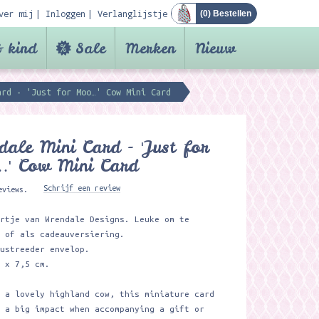
ver mij
Inloggen
Verlanglijstje
(
0
) Bestellen
 kind
Sale
Merken
Nieuw
rd - 'Just for Moo…' Cow Mini Card ​
ale Mini Card - 'Just for
' Cow Mini Card ​
Schrijf een review
eviews.
artje van Wrendale Designs. Leuke om te
n of als cadeauversiering.
lustreeder envelop.
9 x 7,5 cm.
g a lovely highland cow, this miniature card
e a big impact when accompanying a gift or