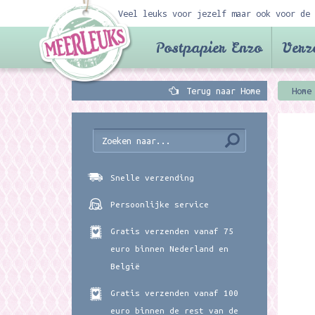
Veel leuks voor jezelf maar ook voor de 
Postpapier Enzo
Verz
Terug naar Home
Home
Snelle verzending
Persoonlijke service
Gratis verzenden vanaf 75
euro binnen Nederland en
België
Gratis verzenden vanaf 100
euro binnen de rest van de