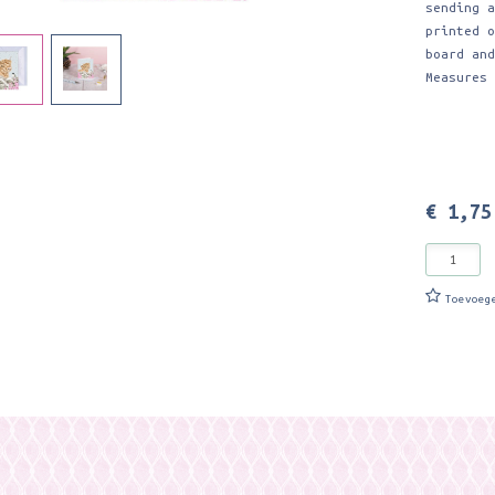
sending 
printed 
board an
Measures
€ 1,75
Toevoeg