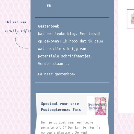
EU
Laat een leuk
Gastenboek
berichtje achter
Wat een leuke blog. Per toeval
op gekomen! Ik hoop dat ik gauw
wat reactie's krijg van
potentiele schrijfmaatjes.
Verder staan...
Ga naar gastenboek
Speciaal voor onze
Postpapierenzo fans!
Ben je op zoek naar een leuke
penvriend(in)? Dan kun je hier je
oproepje plaatsen. Je kunt