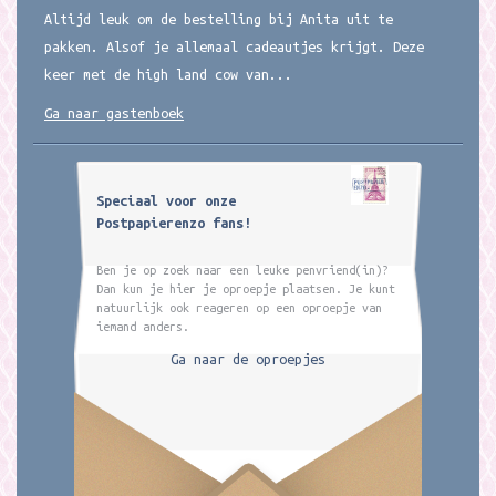
Altijd leuk om de bestelling bij Anita uit te
pakken. Alsof je allemaal cadeautjes krijgt. Deze
keer met de high land cow van...
Ga naar gastenboek
Speciaal voor onze
Postpapierenzo fans!
Ben je op zoek naar een leuke penvriend(in)?
Dan kun je hier je oproepje plaatsen. Je kunt
natuurlijk ook reageren op een oproepje van
iemand anders.
Ga naar de oproepjes