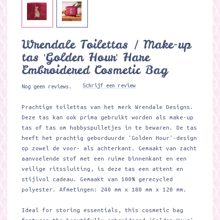
Wrendale Toilettas / Make-up
tas 'Golden Hour' Hare
Embroidered Cosmetic Bag ​
Schrijf een review
Nog geen reviews.
Prachtige toilettas van het merk Wrendale Designs.
Deze tas kan ook prima gebruikt worden als make-up
tas of tas om hobbyspulletjes in te bewaren. De tas
heeft het prachtig geborduurde 'Golden Hour'-design
op zowel de voor- als achterkant. Gemaakt van zacht
aanvoelende stof met een ruime binnenkant en een
veilige ritssluiting, is deze tas een attent en
stijlvol cadeau. Gemaakt van 100% gerecycled
polyester. Afmetingen: 240 mm x 180 mm x 120 mm.
Ideal for storing essentials, this cosmetic bag