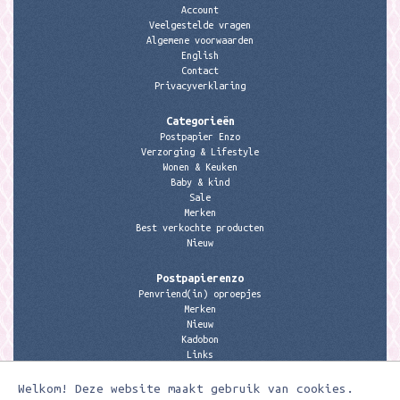
Account
Veelgestelde vragen
Algemene voorwaarden
English
Contact
Privacyverklaring
Categorieën
Postpapier Enzo
Verzorging & Lifestyle
Wonen & Keuken
Baby & kind
Sale
Merken
Best verkochte producten
Nieuw
Postpapierenzo
Penvriend(in) oproepjes
Merken
Nieuw
Kadobon
Links
Welkom! Deze website maakt gebruik van cookies.
Contactgegevens