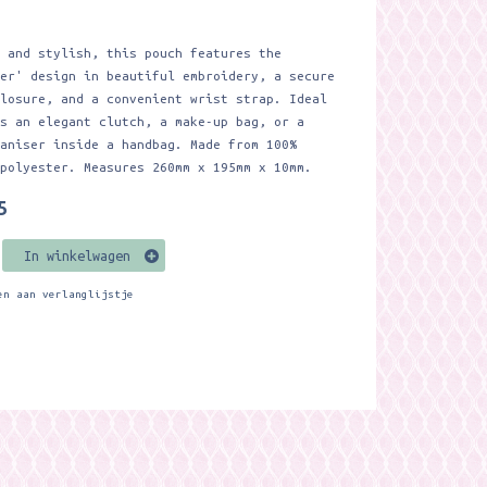
e and stylish, this pouch features the
mer' design in beautiful embroidery, a secure
closure, and a convenient wrist strap. Ideal
as an elegant clutch, a make-up bag, or a
ganiser inside a handbag. Made from 100%
 polyester. Measures 260mm x 195mm x 10mm.
5
In winkelwagen
en aan verlanglijstje