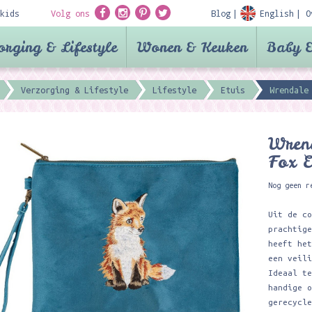
kids
Volg ons
Blog
English
O
orging & Lifestyle
Wonen & Keuken
Baby &
Verzorging & Lifestyle
Lifestyle
Etuis
Wrendale
Wrend
Fox E
Nog geen r
Uit de c
prachtig
heeft he
een veil
Ideaal t
handige 
gerecycl