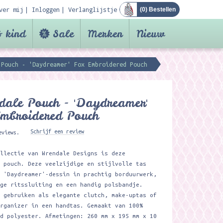
ver mij
Inloggen
Verlanglijstje
(
0
) Bestellen
 kind
Sale
Merken
Nieuw
 Pouch - 'Daydreamer' Fox Embroidered Pouch ​
ale Pouch - 'Daydreamer'
mbroidered Pouch ​
Schrijf een review
eviews.
ollectie van Wrendale Designs is deze
e pouch. Deze veelzijdige en stijlvolle tas
t 'Daydreamer'-dessin in prachtig borduurwerk,
ige ritssluiting en een handig polsbandje.
e gebruiken als elegante clutch, make-uptas of
organizer in een handtas. Gemaakt van 100%
ed polyester. Afmetingen: 260 mm x 195 mm x 10