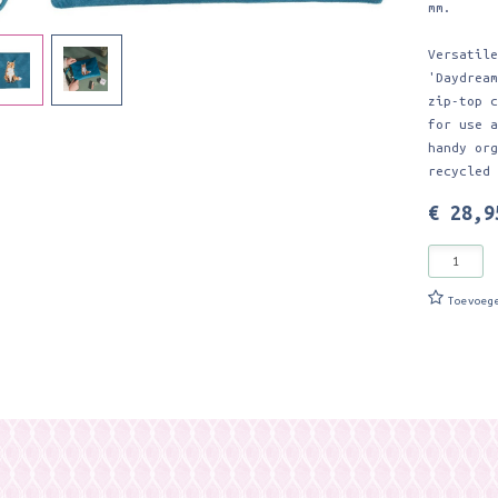
mm.
Versatil
'Daydrea
zip-top 
for use 
handy or
recycled
€ 28,9
Toevoeg