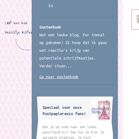
EU
Laat een leuk
Gastenboek
berichtje achter
Wat een leuke blog. Per toeval
op gekomen! Ik hoop dat ik gauw
wat reactie's krijg van
potentiele schrijfmaatjes.
Verder staan...
Ga naar gastenboek
Speciaal voor onze
Postpapierenzo fans!
Ben je op zoek naar een leuke
penvriend(in)? Dan kun je hier je
oproepje plaatsen. Je kunt