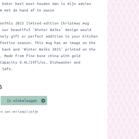
e beker heel mooi houden dan is mijn advies
em met de hand af te wasse
ionThis 2025 limited edition Christmas mug
g our beautiful 'Winter Walks' design would
ovely gift or perfect addition to your kitchen
 festive season. This mug has an image on the
d back and 'Winter Walks 2025' printed on the
m. Made from fine bone china with gold
 Capacity 0.4L/14fl/oz, Dishwasher and
e Safe.
5
In winkelwagen
en aan verlanglijstje