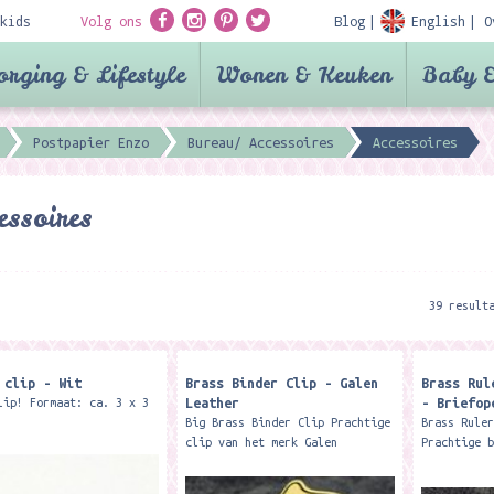
kids
Volg ons
Blog
English
O
orging & Lifestyle
Wonen & Keuken
Baby &
Postpapier Enzo
Bureau/ Accessoires
Accessoires
essoires
39 result
 clip - Wit
Brass Binder Clip - Galen
Brass Rul
Leather
- Briefop
lip! Formaat: ca. 3 x 3
Big Brass Binder Clip Prachtige
Brass Rule
clip van het merk Galen
Prachtige 
Leather, Formaat ongeveer 5 x 6
merk Galen
cm. Inspired from a 1920's
back in ti