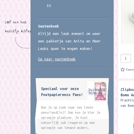
EU
Laat een leuk
Gastenboek
berichtje achter
Altijd een leuk moment om weer
een pakketje van Anita en Meer
Leuks open te mogen maken!
Ga naar gastenboek
Toev
Speciaal voor onze
Clipbo
Postpapierenzo fans!
Bomo A
Prachti
van Bom
Ben je op zoek naar een leuke
product
penvriend(in)? Dan kun je hier je
de prin
oproepje plaatsen. Je kunt
die op 
natuurlijk ook reageren op een
oproepje van iemand anders.