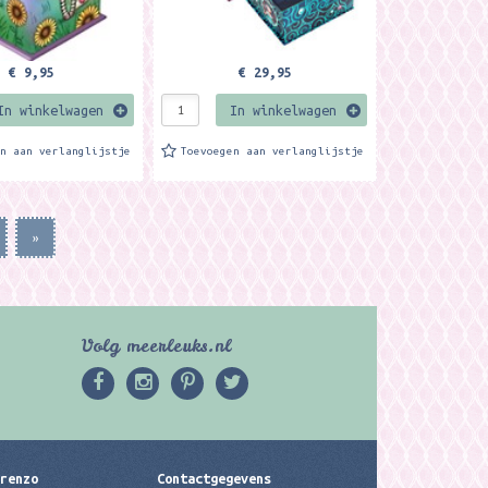
€ 9,95
€ 29,95
In winkelwagen
In winkelwagen
en aan verlanglijstje
Toevoegen aan verlanglijstje
»
Volg meerleuks.nl
erenzo
Contactgegevens