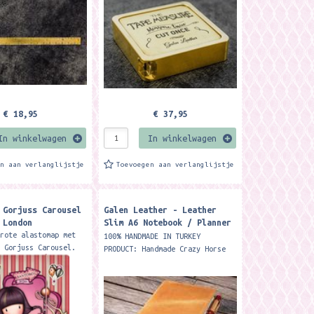
with this vintage inspired...
€ 18,95
€ 37,95
In winkelwagen
In winkelwagen
en aan verlanglijstje
Toevoegen aan verlanglijstje
 Gorjuss Carousel
Galen Leather - Leather
 London
Slim A6 Notebook / Planner
Cover - Crazy Horse Honey
grote alastomap met
100% HANDMADE IN TURKEY
Ochre
n Gorjuss Carousel.
PRODUCT: Handmade Crazy Horse
t van de map met
Honey Ochre Leather Slim A6
uiting is ca. 33,4 x
Notebook / Planner Cover
erk:...
COLOR/FINISH: Crazy Horse
Honey...