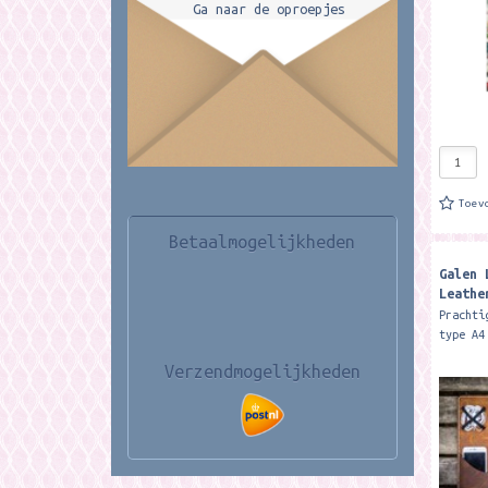
Ga naar de oproepjes
Toev
Betaalmogelijkheden
Galen 
Leathe
Crazy 
Prachti
type A4
het not
Verzendmogelijkheden
accesso
ongevee