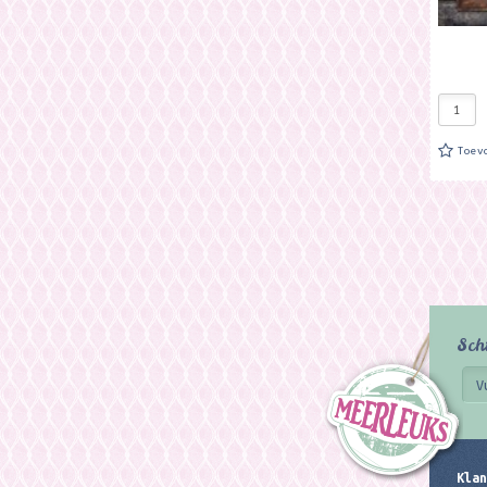
Toev
Sch
Klan