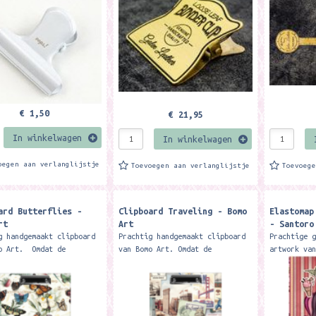
advertisement...
of this...
€ 1,50
€ 21,95
In winkelwagen
In winkelwagen
oegen aan verlanglijstje
Toevoegen aan verlanglijstje
Toevoeg
ard Butterflies -
Clipboard Traveling - Bomo
Elastomap
rt
Art
- Santoro
g handgemaakt clipboard
Prachtig handgemaakt clipboard
Prachtige 
o Art. Omdat de
van Bomo Art. Omdat de
artwork va
en handgemaakt zijn kan
producten handgemaakt zijn kan
Het formaa
t iets anders zijn als
de print iets anders zijn als
elastieksl
foto 1. Het...
die op foto 1. Het formaat van
24.8 cm. M
het...