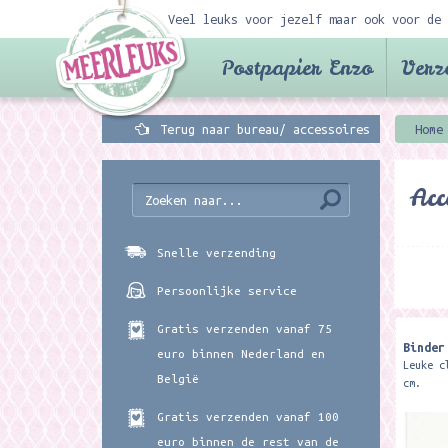
Veel leuks voor jezelf maar ook voor de 
Postpapier Enzo
Verz
Terug naar bureau/ accessoires
Home
Acc
Snelle verzending
Persoonlijke service
Gratis verzenden vanaf 75
Binder
euro binnen Nederland en
Leuke c
België
cm.
Gratis verzenden vanaf 100
euro binnen de rest van de