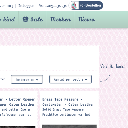
ver mij
Inloggen
Verlanglijstje
(
0
) Bestellen
 kind
Sale
Merken
Nieuw
Vind ik leuk!
aten
Aantal per pagina
Sorteren op
er - Letter Opener
Brass Tape Measure -
ener Galen Leather
Centimeter - Galen Leather
r and Letter Opener
Solid Brass Tape Measure
briefopener van het
Prachtige centimeter van het
 Leather. Travel
merk Galen Leather. Uitrolbaar
me with the elegance
tot 2 meter. Step back in time