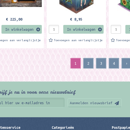
€ 225,00
€ 8,95
In winkelwagen
In winkelwagen
oegen aan verlanglijstje
Toevoegen aan verlanglijstje
Toevoeg
1
2
3
4
›
rijf je nu in voor onze nieuwsbrief
Aanmelden nieuwsbrief
tenservice
Categorieën
Postpapi