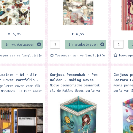
€ 6,95
€ 6,95
In winkelwagen
In winkelwagen
oegen aan verlanglijstje
Toevoegen aan verlanglijstje
Toevoeg
Leather - A4 - A4+
Gorjuss Pennenbak - Pen
Gorjuss p
r Cover Portfolio -
Holder - Making Waves
Santoro L
Horse Brown
Mooie geometrische pennenbak
Mooie penn
ge leren cover voor elk
uit de Making Waves serie van
serie van 
 Notebook. Je kunt naast
Santoro London, Gemaakt van
Gemaakt va
ebook ook allerlei
zeer stevig karton. Formaat:
Descriptio
ires meenemen. Formaat:
ca. 12 x 12 x 12 cm. Merk:...
keep all y
r 26 x 34 cm....