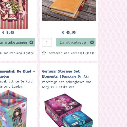
€ 8,45
€ 45,95
In winkelwagen
In winkelwagen
en aan verlanglijstje
Toevoegen aan verlanglijstje
ennenbak Be Kind -
Gorjuss Storage Set
ondon
Elements (Dancing On Air
and Walking On Water) -
enbak uit de Be Kind
Prachtige set opbergboxen van
Santoro London
Santoro London,
Gorjuss 2 stuks met
n zeer stevig karton.
magneetsluiting Merk: Gorjuss -
n A desk essential,
Santoro London Description Set
our pens,...
of two Gorjuss Elements...