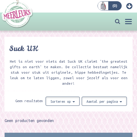
(
0
)
Bestellen
Togg
navi
Suck UK
Het is niet voor niets dat Suck UK claimt 'the greatest
gifts on earth' te maken. De collectie bestaat namelijk
stuk voor stuk uit originele, hippe hebbedingetjes. Te
leuk om te laten liggen, zowel voor jezelf als voor een
ander!
Geen resultaten
Sorteren op
Aantal per pagina
Geen producten gevonden