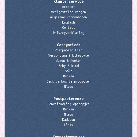
Klantenservice
Account
Veelgestelde vragen
Algemene voorwaarden
English
Contact
Privacyverklaring
Categorieën
Postpapier Enzo
Verzorging & Lifestyle
Wonen & Keuken
Baby & kind
Sale
Merken
Best verkochte producten
Nieuw
Postpapierenzo
Penvriend(in) oproepjes
Merken
Nieuw
Kadobon
Links
Contactgegevens